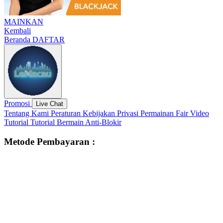
MAINKAN
Kembali
Beranda
DAFTAR
Promosi
Live Chat
Tentang Kami
Peraturan
Kebijakan Privasi
Permainan Fair
Video
Tutorial
Tutorial Bermain
Anti-Blokir
Metode Pembayaran :