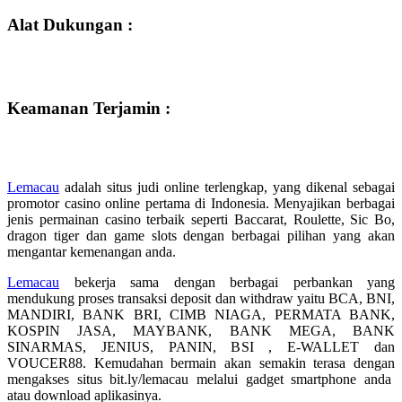
Alat Dukungan :
Keamanan Terjamin :
Lemacau
adalah situs judi online terlengkap, yang dikenal sebagai
promotor casino online pertama di Indonesia. Menyajikan berbagai
jenis permainan casino terbaik seperti Baccarat, Roulette, Sic Bo,
dragon tiger dan game slots dengan berbagai pilihan yang akan
mengantar kemenangan anda.
Lemacau
bekerja sama dengan berbagai perbankan yang
mendukung proses transaksi deposit dan withdraw yaitu BCA, BNI,
MANDIRI, BANK BRI, CIMB NIAGA, PERMATA BANK,
KOSPIN JASA, MAYBANK, BANK MEGA, BANK
SINARMAS, JENIUS, PANIN, BSI , E-WALLET dan
VOUCER88. Kemudahan bermain akan semakin terasa dengan
mengakses situs bit.ly/lemacau melalui gadget smartphone anda
atau download aplikasinya.