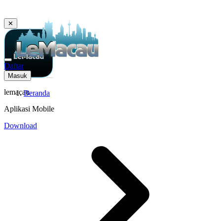
✕
Daftar
Masuk
lemacau
Beranda
Aplikasi Mobile
Download