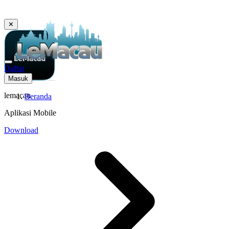
✕
Daftar
Masuk
lemacau
Beranda
Aplikasi Mobile
Download