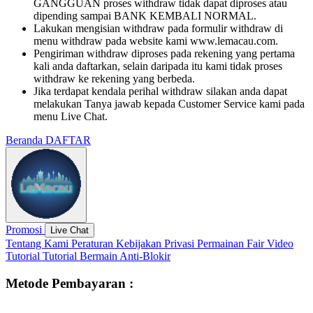
GANGGUAN proses withdraw tidak dapat diproses atau
dipending sampai BANK KEMBALI NORMAL.
Lakukan mengisian withdraw pada formulir withdraw di
menu withdraw pada website kami www.lemacau.com.
Pengiriman withdraw diproses pada rekening yang pertama
kali anda daftarkan, selain daripada itu kami tidak proses
withdraw ke rekening yang berbeda.
Jika terdapat kendala perihal withdraw silakan anda dapat
melakukan Tanya jawab kepada Customer Service kami pada
menu Live Chat.
Beranda
DAFTAR
Promosi
Live Chat
Tentang Kami
Peraturan
Kebijakan Privasi
Permainan Fair
Video
Tutorial
Tutorial Bermain
Anti-Blokir
Metode Pembayaran :