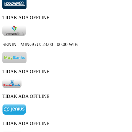
TIDAK ADA OFFLINE
SENIN - MINGGU: 23.00 - 00.00 WIB
TIDAK ADA OFFLINE
TIDAK ADA OFFLINE
TIDAK ADA OFFLINE