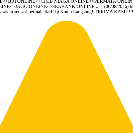
NE<>BRI ONLINE<>CIMB NIAGA ONLINE<>PERMATA ONL
NLINE<>JAGO ONLINE<>SEABANK ONLINE ..
(06/08/2026)
M
 Rasakan sensasi bermain dari Hp Kamu Langsung!!TERIMA KASIH!!