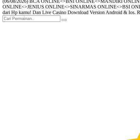
(06/08/2026)
BCA ONLINE<>BNI ONLINE<>MANDIRI ONLI
ONLINE<>JENIUS ONLINE<>SINARMAS ONLINE<>BSI O
dari Hp kamu! Dan Live Casino Download Version Android & Ios.