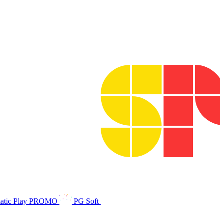
atic Play
PROMO
PG Soft