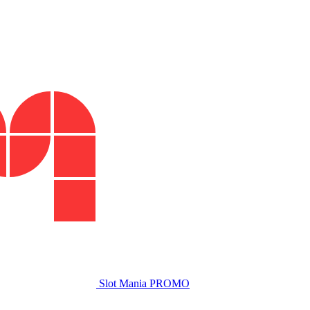
Slot Mania
PROMO