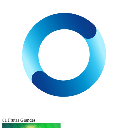
81 Frutas Grandes