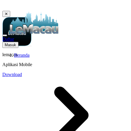
✕
Daftar
Masuk
lemacau
Beranda
Aplikasi Mobile
Download