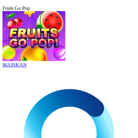
Fruits Go Pop
MAINKAN