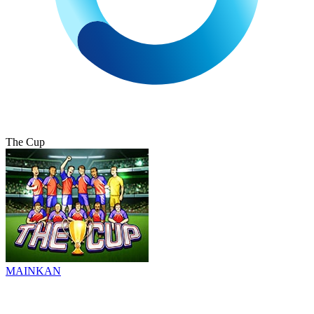
The Cup
MAINKAN