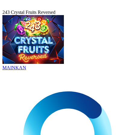
243 Crystal Fruits Reversed
MAINKAN