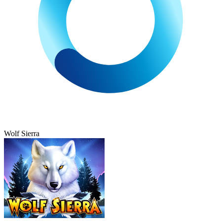
Wolf Sierra