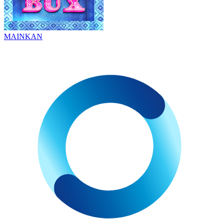
MAINKAN