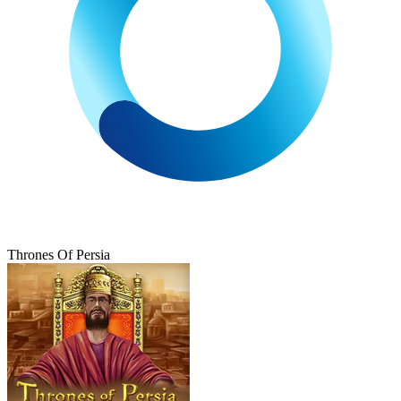
Thrones Of Persia