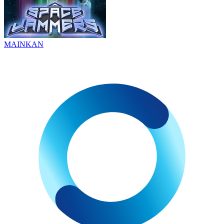
MAINKAN