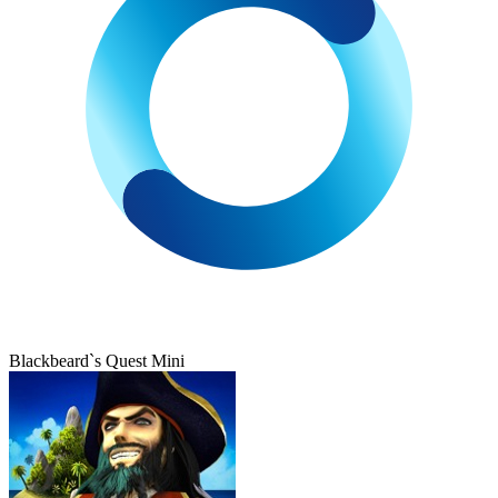
Blackbeard`s Quest Mini